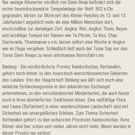
Nur wenige Kilometer nördlich von Siem Reap befindet sich die
sicher beeindruckendste Tempelanlage der Welt: 802 n.Chr.
gegründet, lebten zur Blütezeit des Khmer-Reiches im 12. und 13.
Jahrhundert angeblich mehr als eine Million Menschen dort,
unvorstellbar zur damaligen Zeit. Angkor Wat, Angkor Thom, Bayon
und unzählige Tempel mit Namen wie Ta Phrom, Ta Keo, Chau
Saytevada, Thommaoun u.v.m. lassen selbst eine Woche in Angkor
wie im Fluge vergehen. Schließlich lädt auch der Tonle Sap vor den
Toren Siem Reaps zu einer erholsamen Bootsfahrt ein.
Banlung - Die nordöstlichste Provinz Kambodschas, Rattanakiri,
gehört noch immer zu den touristisch unerschlossensten Gebieten
des Landes. Von der Hauptstadt Banlung aus läßt sich noch eine
wirkliche Entdeckungsreise in den unberührten Dschungel
unternehmen, zu den verschiedensten Minderheiten, die auch heute
noch in ihren überlieferten Traditionen leben. Eine vielfältige Flora
und Fauna (Elefanten!) in einer wunderschönen Landschaft sind mit
Sicherheit ein unvergeßliches Erlebnis. Zum Thema Sicherheit:
Rattanakiri gehört zu den sichersten Provinzen Kambodschas: Rote
Khmer sind hier schon seit vielen Jahren nicht mehr, Minen wurden in
dieser Provinz nie verlegt.