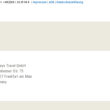
: +49(0)69 / 24 29 04 0
|
Impressum
|
AGB
|
Datenschutzerklärung
ways Travel GmbH
nheimer-Str. 73
27 Frankfurt am Main
many